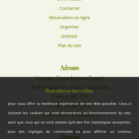
Contacter
Réservation en ligne
Imprimer
Intimité
Plan du site
Adresse
Voyages Terra Natura Travel
35 Rue Gamelin, Suite 1. Gatineau
Nous utilisons des cookies,
Quebec J8Y 1V4
pour vous offrir la meilleure expérience de site Web possible. Ceux-ci
+1 (819) 595-1115
incluent les cookies qui sont nécessaires au fonctionnement du site,
info@voyagesterranatura.ca
ainsi que ceux qui ne sont utilisés qu'à des fins statistiques anonymes,
pour des réglages de commodité ou pour afficher un contenu
Partner