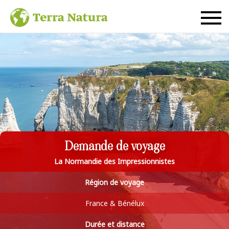
Demande de voyage
La Normandie des Impressionnistes
Région de voyage
France & Bénélux
Durée et distance